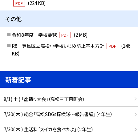
(224 KB)
PDF
その他
令和８年度 学校要覧
(2 MB)
PDF
R8 豊島区立高松小学校いじめ防止基本方針
(146
PDF
KB)
新着記事
8/1( 土 ) 「盆踊り大会」（高松三丁目町会）
7/30( 木 ) 総合「高松SDGs探検隊〜報告書編」（４年生）
7/30( 木 ) 生活科「スイカを食べたよ」（２年生)