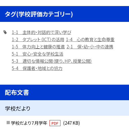
タグ(学校評価カテゴリー)
1-1 主体的・対話的で深い学び
1-2 タブレット（ICT）の活用
1-4 心の教育と生命尊重
1-5 体力向上と健康の推進
2-1 保・幼・小・中の連携
5-1 安心・安全な学校生活
5-3 適切な情報公開（便り、HP、授業公開）
5-4 保護者・地域との協力
配布文書
学校だより
学校だより７月学年
(247 KB)
PDF