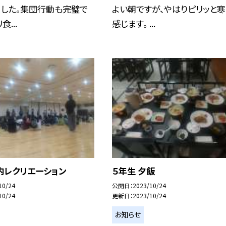
ました。集団行動も完璧で
よい朝ですが、やはりピリッと寒
食...
感じます。 ...
内レクリエーション
５年生 夕飯
10/24
公開日
2023/10/24
10/24
更新日
2023/10/24
お知らせ