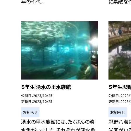
年のイベ...
に素敵な作
５年生 湧水の里水族館
５年生忍
公開日
2023/10/25
公開日
2023/
更新日
2023/10/25
更新日
2023/
お知らせ
お知らせ
湧水の里水族館には、たくさんの淡
忍野八海に
水魚がいました。それぞれが淡水魚
光客がい