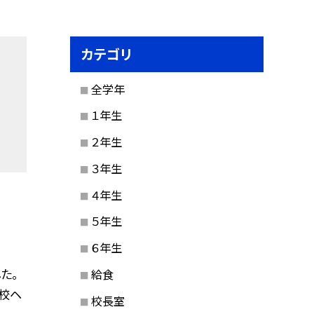
カテゴリ
全学年
１年生
２年生
３年生
４年生
５年生
６年生
た。
給食
学校ヘ
校長室