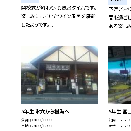
開校式が終わり、お風呂タイムです。
予定どおり
楽しみにしていたワイン風呂を堪能
間を過ご
したようです。...
ある楽しみ方
5年生 氷穴から樹海ヘ
5年生 富
公開日
2023/10/24
公開日
2023/
更新日
2023/10/24
更新日
2023/