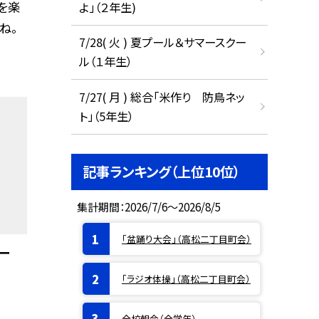
を楽
よ」（２年生)
ね。
7/28( 火 ) 夏プール＆サマースクー
ル（１年生）
7/27( 月 ) 総合「米作り 防鳥ネッ
ト」（5年生）
記事ランキング（上位10位）
集計期間：2026/7/6～2026/8/5
「盆踊り大会」（高松二丁目町会）
ー
「ラジオ体操」（高松二丁目町会）
全校朝会（全学年）