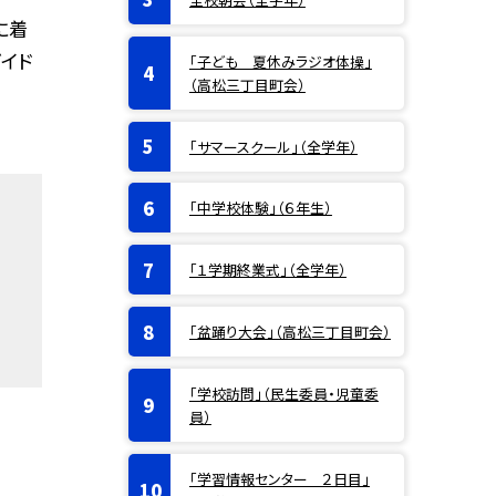
に着
イド
「子ども 夏休みラジオ体操」
（高松三丁目町会）
「サマースクール」（全学年）
「中学校体験」（６年生）
「１学期終業式」（全学年）
「盆踊り大会」（高松三丁目町会）
「学校訪問」（民生委員・児童委
員）
「学習情報センター ２日目」