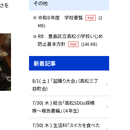
その他
さを
令和８年度 学校要覧
(2
PDF
MB)
R8 豊島区立高松小学校いじめ
防止基本方針
(146 KB)
PDF
新着記事
8/1( 土 ) 「盆踊り大会」（高松三丁
目町会）
7/30( 木 ) 総合「高松SDGs探検
隊〜報告書編」（４年生）
7/30( 木 ) 生活科「スイカを食べた