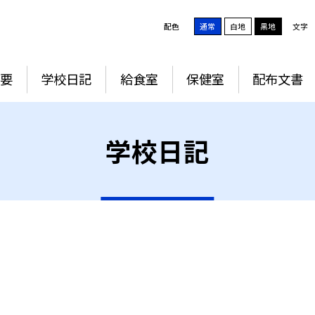
配色
通常
白地
黒地
文字
要
学校日記
給食室
保健室
配布文書
学校日記