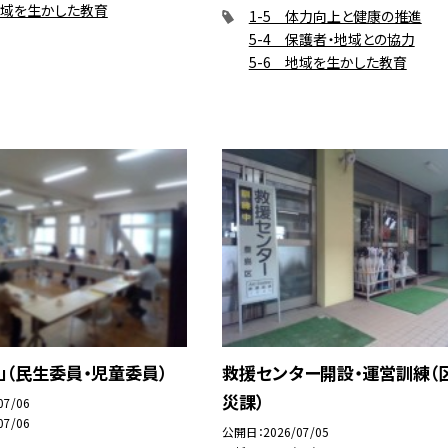
地域を生かした教育
1-5 体力向上と健康の推進
5-4 保護者・地域との協力
5-6 地域を生かした教育
」（民生委員・児童委員）
救援センター開設・運営訓練（
災課）
07/06
07/06
公開日
2026/07/05