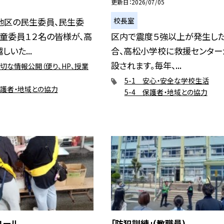
更新日
2026/07/05
校長室
地区の民生委員、民生委
童委員１２名の皆様が、高
区内で震度５強以上が発生し
いた...
合、高松小学校に救援センター
設されます。毎年、...
適切な情報公開（便り、HP、授業
5-1 安心・安全な学校生活
保護者・地域との協力
5-4 保護者・地域との協力
ロール
「防犯訓練」(教職員)