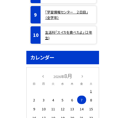
「学習情報センター ２日目」
（全学年）
生活科「スイカを食べたよ」（２年
生)
カレンダー
8月
2026年
日
月
火
水
木
金
土
1
2
3
4
5
6
7
8
9
10
11
12
13
14
15
16
17
18
19
20
21
22