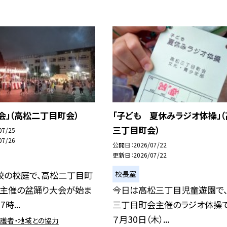
会」（高松二丁目町会）
「子ども 夏休みラジオ体操」（
三丁目町会）
07/25
07/26
公開日
2026/07/22
更新日
2026/07/22
校長室
校の校庭で、高松二丁目町
会主催の盆踊り大会が始ま
今日は高松三丁目児童遊園で
時...
三丁目町会主催のラジオ体操で
７月30日（木）...
保護者・地域との協力