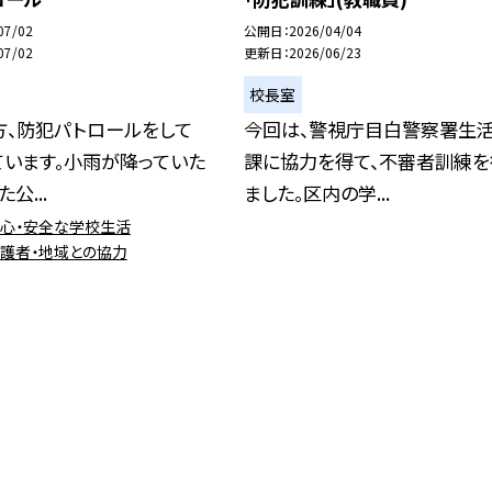
07/02
公開日
2026/04/04
07/02
更新日
2026/06/23
校長室
方、防犯パトロールをして
今回は、警視庁目白警察署生
ています。小雨が降っていた
課に協力を得て、不審者訓練を
公...
ました。区内の学...
安心・安全な学校生活
保護者・地域との協力