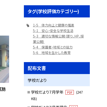
タグ(学校評価カテゴリー)
1-5 体力向上と健康の推進
5-1 安心・安全な学校生活
5-3 適切な情報公開（便り、HP、授
業公開）
5-4 保護者・地域との協力
5-6 地域を生かした教育
配布文書
学校だより
区防
学校だより７月学年
(247
PDF
KB)