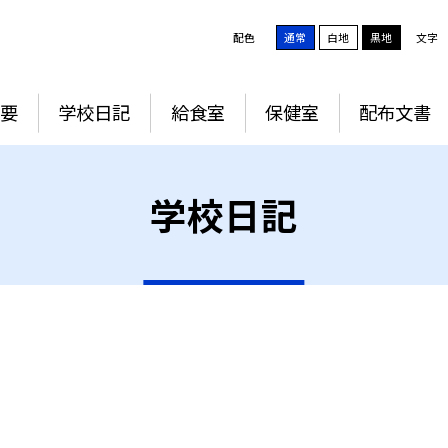
配色
通常
白地
黒地
文字
要
学校日記
給食室
保健室
配布文書
学校日記