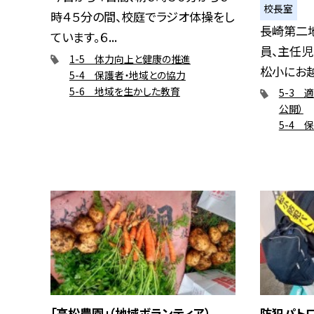
校長室
時４５分の間、校庭でラジオ体操をし
長崎第二
ています。６...
員、主任児
1-5 体力向上と健康の推進
松小にお越し
5-4 保護者・地域との協力
5-6 地域を生かした教育
5-3 
公開）
5-4 
「高松農園」（地域ボランティア）
防犯パト