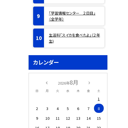
「学習情報センター ２日目」
（全学年）
生活科「スイカを食べたよ」（２年
生)
カレンダー
8月
2026年
日
月
火
水
木
金
土
1
2
3
4
5
6
7
8
9
10
11
12
13
14
15
16
17
18
19
20
21
22