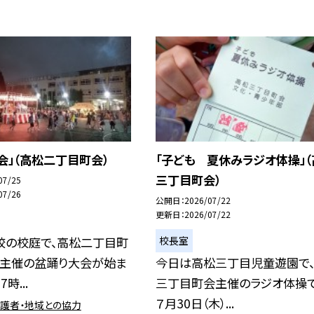
会」（高松二丁目町会）
「子ども 夏休みラジオ体操」（
三丁目町会）
07/25
07/26
公開日
2026/07/22
更新日
2026/07/22
校長室
校の校庭で、高松二丁目町
会主催の盆踊り大会が始ま
今日は高松三丁目児童遊園で
時...
三丁目町会主催のラジオ体操で
７月30日（木）...
保護者・地域との協力