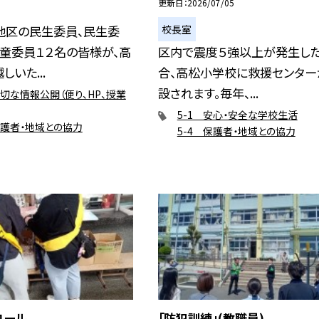
更新日
2026/07/05
校長室
地区の民生委員、民生委
童委員１２名の皆様が、高
区内で震度５強以上が発生し
いた...
合、高松小学校に救援センター
設されます。毎年、...
適切な情報公開（便り、HP、授業
5-1 安心・安全な学校生活
保護者・地域との協力
5-4 保護者・地域との協力
ロール
「防犯訓練」(教職員)