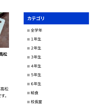
カテゴリ
全学年
１年生
２年生
高松
３年生
４年生
５年生
６年生
、高松
給食
す。
校長室