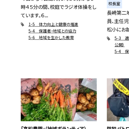
校長室
時４５分の間、校庭でラジオ体操をし
長崎第二
ています。６...
員、主任児
1-5 体力向上と健康の推進
松小にお越し
5-4 保護者・地域との協力
5-6 地域を生かした教育
5-3 
公開）
5-4 
「高松農園」（地域ボランティア）
防犯パト