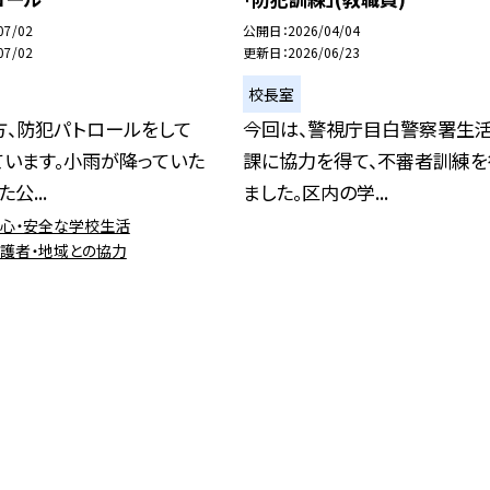
07/02
公開日
2026/04/04
07/02
更新日
2026/06/23
校長室
方、防犯パトロールをして
今回は、警視庁目白警察署生
ています。小雨が降っていた
課に協力を得て、不審者訓練を
公...
ました。区内の学...
安心・安全な学校生活
保護者・地域との協力