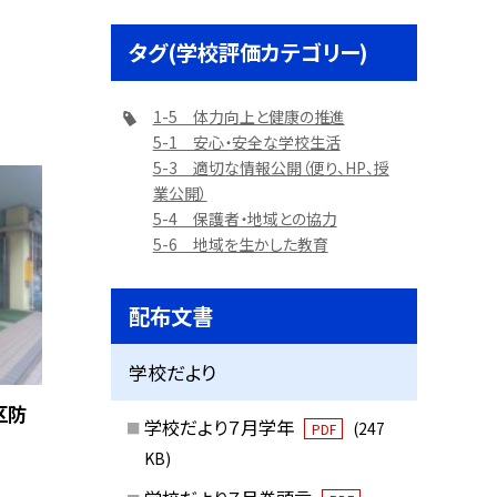
タグ(学校評価カテゴリー)
1-5 体力向上と健康の推進
5-1 安心・安全な学校生活
5-3 適切な情報公開（便り、HP、授
業公開）
5-4 保護者・地域との協力
5-6 地域を生かした教育
配布文書
学校だより
区防
学校だより７月学年
(247
PDF
KB)