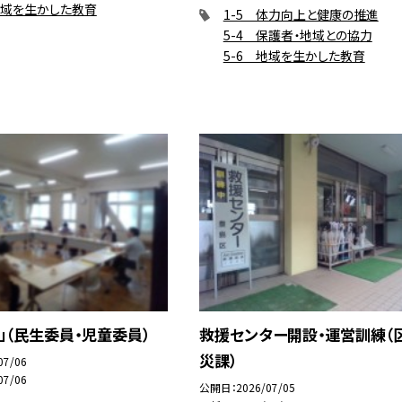
地域を生かした教育
1-5 体力向上と健康の推進
5-4 保護者・地域との協力
5-6 地域を生かした教育
」（民生委員・児童委員）
救援センター開設・運営訓練（
災課）
07/06
07/06
公開日
2026/07/05