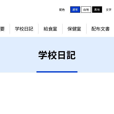
配色
通常
白地
黒地
文字
要
学校日記
給食室
保健室
配布文書
学校日記