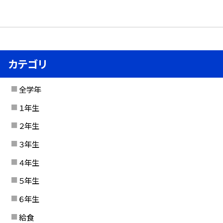
カテゴリ
全学年
１年生
２年生
３年生
４年生
５年生
６年生
給食