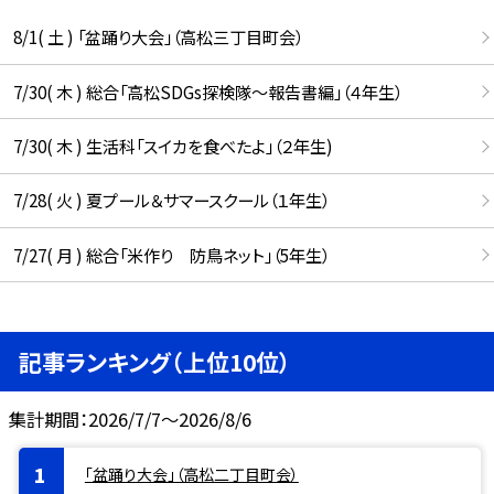
8/1( 土 ) 「盆踊り大会」（高松三丁目町会）
7/30( 木 ) 総合「高松SDGs探検隊〜報告書編」（４年生）
7/30( 木 ) 生活科「スイカを食べたよ」（２年生)
7/28( 火 ) 夏プール＆サマースクール（１年生）
7/27( 月 ) 総合「米作り 防鳥ネット」（5年生）
記事ランキング（上位10位）
集計期間：2026/7/7～2026/8/6
「盆踊り大会」（高松二丁目町会）