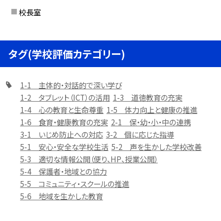
校長室
タグ(学校評価カテゴリー)
1-1 主体的・対話的で深い学び
1-2 タブレット（ICT）の活用
1-3 道徳教育の充実
1-4 心の教育と生命尊重
1-5 体力向上と健康の推進
1-6 食育・健康教育の充実
2-1 保・幼・小・中の連携
3-1 いじめ防止への対応
3-2 個に応じた指導
5-1 安心・安全な学校生活
5-2 声を生かした学校改善
5-3 適切な情報公開（便り、HP、授業公開）
5-4 保護者・地域との協力
5-5 コミュニティ・スクールの推進
5-6 地域を生かした教育