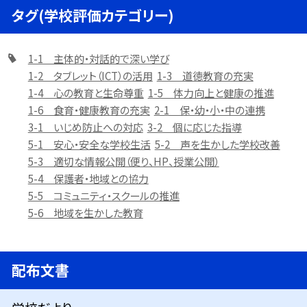
タグ(学校評価カテゴリー)
1-1 主体的・対話的で深い学び
1-2 タブレット（ICT）の活用
1-3 道徳教育の充実
1-4 心の教育と生命尊重
1-5 体力向上と健康の推進
1-6 食育・健康教育の充実
2-1 保・幼・小・中の連携
3-1 いじめ防止への対応
3-2 個に応じた指導
5-1 安心・安全な学校生活
5-2 声を生かした学校改善
5-3 適切な情報公開（便り、HP、授業公開）
5-4 保護者・地域との協力
5-5 コミュニティ・スクールの推進
5-6 地域を生かした教育
配布文書