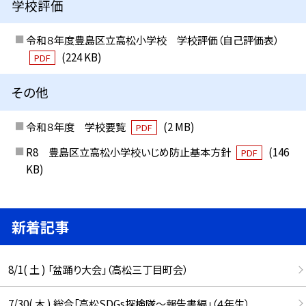
学校評価
令和８年度豊島区立高松小学校 学校評価（自己評価表）
(224 KB)
PDF
その他
令和８年度 学校要覧
(2 MB)
PDF
R8 豊島区立高松小学校いじめ防止基本方針
(146
PDF
KB)
新着記事
8/1( 土 ) 「盆踊り大会」（高松三丁目町会）
7/30( 木 ) 総合「高松SDGs探検隊〜報告書編」（４年生）