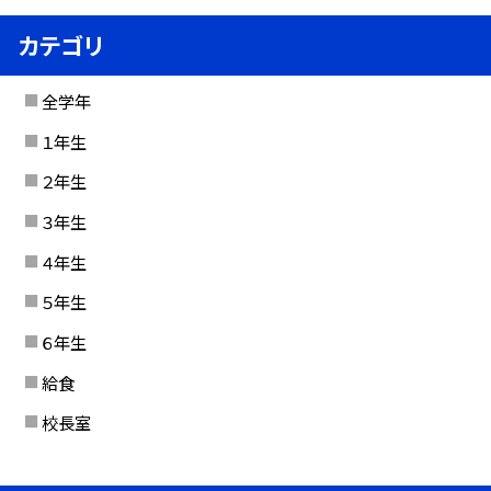
カテゴリ
全学年
１年生
２年生
３年生
４年生
５年生
６年生
給食
校長室