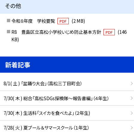
その他
令和８年度 学校要覧
(2 MB)
PDF
R8 豊島区立高松小学校いじめ防止基本方針
(146
PDF
KB)
新着記事
8/1( 土 ) 「盆踊り大会」（高松三丁目町会）
7/30( 木 ) 総合「高松SDGs探検隊〜報告書編」（４年生）
7/30( 木 ) 生活科「スイカを食べたよ」（２年生)
7/28( 火 ) 夏プール＆サマースクール（１年生）