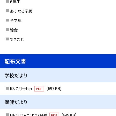
６年生
あすなろ学級
全学年
給食
できごと
配布文書
学校だより
R8.７月号ｈｐ
(697 KB)
PDF
保健だより
HPほけんだより7月号
(649 KB)
PDF