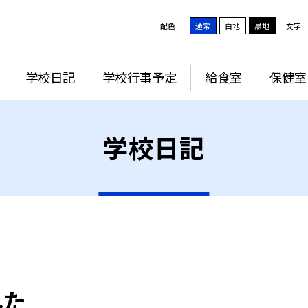
配色
通常
白地
黒地
文字
学校日記
学校行事予定
給食室
保健室
学校日記
した