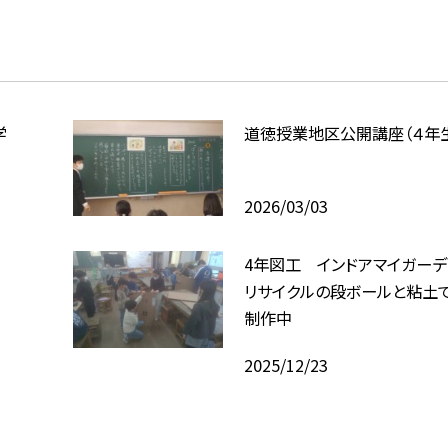
学
道徳授業地区公開講座（４年
2026/03/03
4年図工 インドアマイガー
リサイクルの段ボールと粘土
制作中
2025/12/23