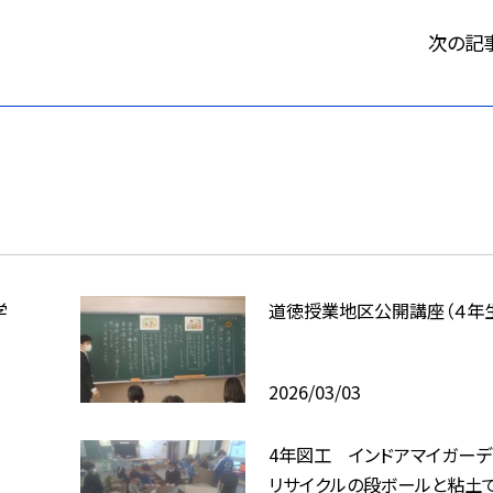
次の記
学
道徳授業地区公開講座（４年
2026/03/03
4年図工 インドアマイガー
リサイクルの段ボールと粘土