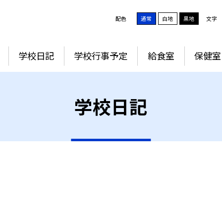
配色
通常
白地
黒地
文字
学校日記
学校行事予定
給食室
保健室
学校日記