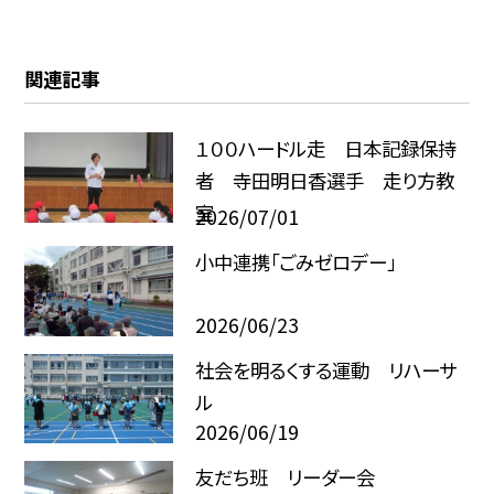
関連記事
１００ハードル走 日本記録保持
者 寺田明日香選手 走り方教
室
2026/07/01
小中連携「ごみゼロデー」
2026/06/23
社会を明るくする運動 リハーサ
ル
2026/06/19
友だち班 リーダー会