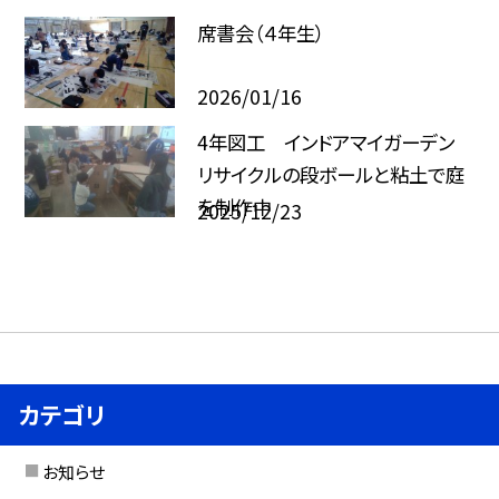
席書会（４年生）
2026/01/16
4年図工 インドアマイガーデン
リサイクルの段ボールと粘土で庭
を制作中
2025/12/23
カテゴリ
お知らせ