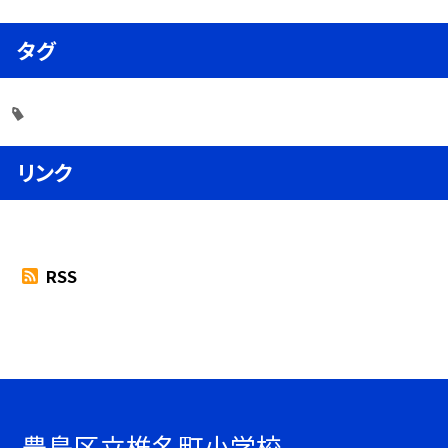
タグ
リンク
RSS
豊島区立椎名町小学校