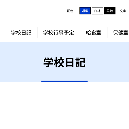
配色
通常
白地
黒地
文字
学校日記
学校行事予定
給食室
保健室
学校日記