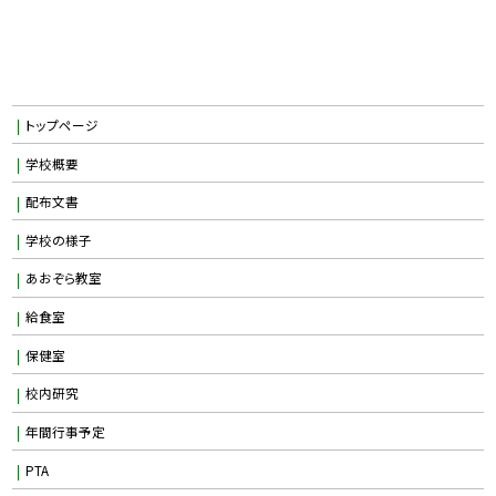
トップページ
学校概要
配布文書
学校の様子
あおぞら教室
給食室
保健室
校内研究
年間行事予定
PTA