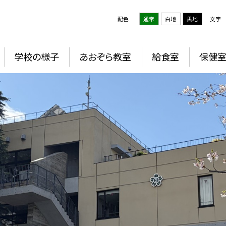
配色
通常
白地
黒地
文字
学校の様子
あおぞら教室
給食室
保健