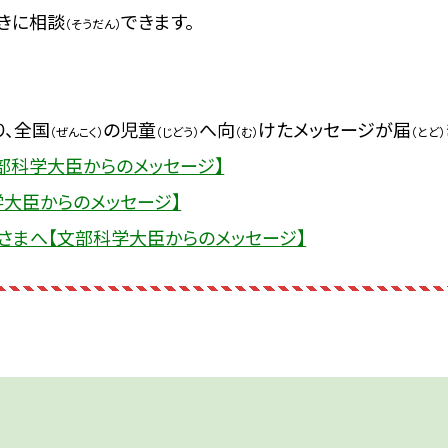
きに相談
できます。
（そうだん）
り、全国
の児童
へ向
けた
メッセージが届
（ぜんこく）
（じどう）
（む）
（とど）
部科学大臣からのメッセージ】
大臣からのメッセージ】
さまへ【文部科学大臣からのメッセージ】