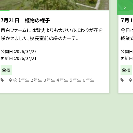
7月21日 植物の様子
７月
目白ファームには背丈よりも大きいひまわりが花を
今日
咲かせました。校長室前の緑のカーテ...
終業式
公開日
2026/07/27
公開日
更新日
2026/07/21
更新日
全校
全校
全校
1年生
２年生
３年生
４年生
５年生
６年生
全