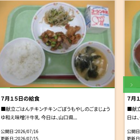
７月１５日の給食
７月
■献立ごはんチキンチキンごぼうもやしのごまじょう
■献
ゆ和え味噌汁牛乳 今日は、山口県...
日は、
公開日
2026/07/16
公開日
更新日
2026/07/15
更新日