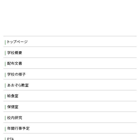
トップページ
学校概要
配布文書
学校の様子
あおぞら教室
給食室
保健室
校内研究
年間行事予定
PTA