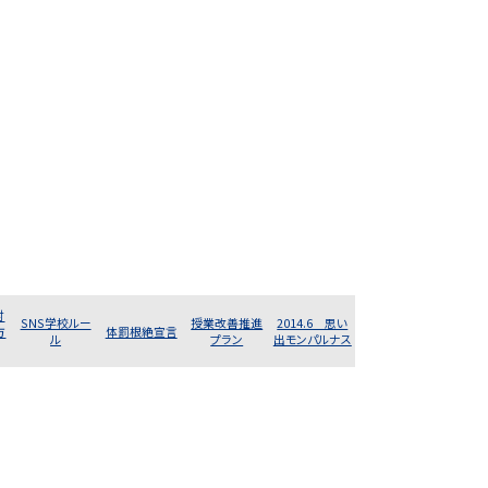
対
SNS学校ルー
授業改善推進
2014.6 思い
方
体罰根絶宣言
ル
プラン
出モンパルナス