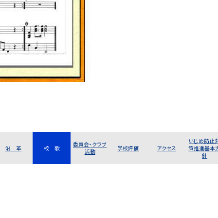
いじめ防止
委員会・クラブ
沿 革
校 歌
学校評価
アクセス
策推進基本
活動
針