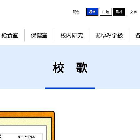
配色
通常
白地
黒地
文字
給食室
保健室
校内研究
あゆみ学級
校 歌