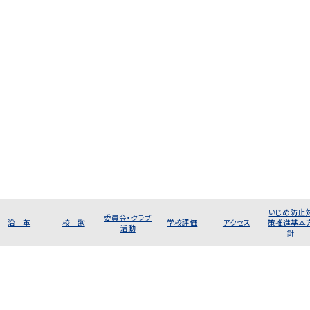
いじめ防止
委員会・クラブ
沿 革
校 歌
学校評価
アクセス
策推進基本
活動
針