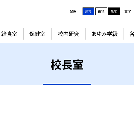
配色
通常
白地
黒地
文字
給食室
保健室
校内研究
あゆみ学級
校長室