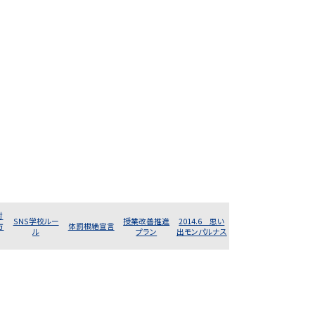
対
SNS学校ルー
授業改善推進
2014.6 思い
方
体罰根絶宣言
ル
プラン
出モンパルナス