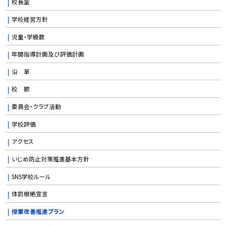
校長室
学校経営方針
児童・学級数
年間指導計画及び評価計画
沿 革
校 歌
委員会・クラブ活動
学校評価
アクセス
いじめ防止対策推進基本方針
SNS学校ルール
体罰根絶宣言
授業改善推進プラン