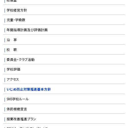
学校経営方針
児童・学級数
年間指導計画及び評価計画
沿 革
校 歌
委員会・クラブ活動
学校評価
アクセス
いじめ防止対策推進基本方針
SNS学校ルール
体罰根絶宣言
授業改善推進プラン