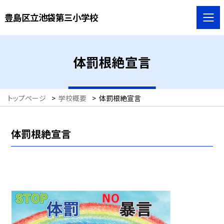
豊島区立池袋第三小学校
体罰根絶宣言
トップページ
>
学校概要
>
体罰根絶宣言
体罰根絶宣言