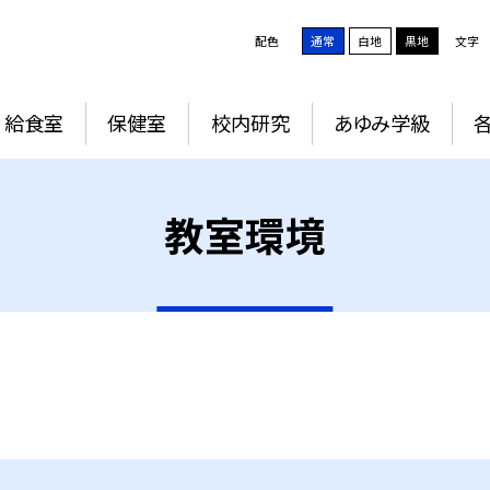
配色
通常
白地
黒地
文字
給食室
保健室
校内研究
あゆみ学級
教室環境