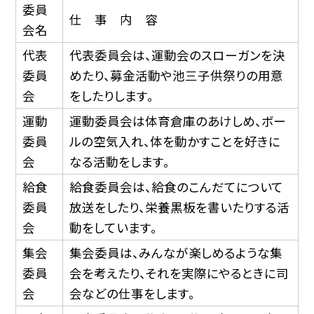
委員
仕 事 内 容
会名
代表
代表委員会は、運動会のスローガンを決
委員
めたり、募金活動や池三子供祭りの用意
会
をしたりします。
運動
運動委員会は体育倉庫のあけしめ、ボー
委員
ルの空気入れ、体を動かすことを好きに
会
なる活動をします。
給食
給食委員会は、給食のこんだてについて
委員
放送をしたり、栄養黒板を書いたりする活
会
動をしています。
集会
集会委員は、みんなが楽しめるような集
委員
会を考えたり、それを実際にやるときに司
会
会などの仕事をします。