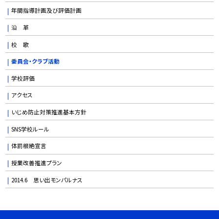
年間指導計画及び評価計画
沿 革
校 歌
委員会・クラブ活動
学校評価
アクセス
いじめ防止対策推進基本方針
SNS学校ルール
体罰根絶宣言
授業改善推進プラン
2014.6 思い出モンパルナス