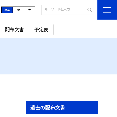
標準
中
大
配布文書
予定表
過去の配布文書