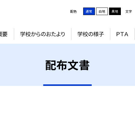
配色
通常
白地
黒地
文字
概要
学校からのおたより
学校の様子
ＰＴＡ
配布文書