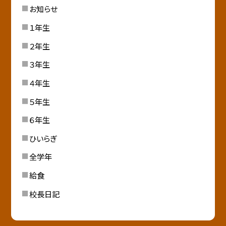
お知らせ
１年生
２年生
３年生
４年生
５年生
６年生
ひいらぎ
全学年
給食
校長日記