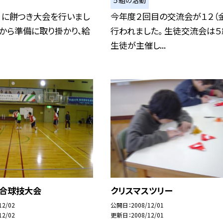
５組の活動
（金）に餅つき大会を行いまし
今年度２回目の交流会が１２（
から準備に取り掛かり、給
行われました。 生徒交流会は５
生徒が主催し...
連合球技大会
クリスマスツリー
12/02
公開日
2008/12/01
12/02
更新日
2008/12/01