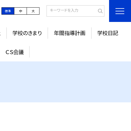
標準
中
大
止
学校のきまり
年間指導計画
学校日記
ＣＳ会議