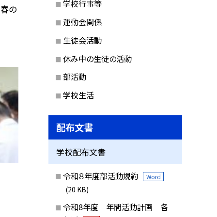
学校行事等
、春の
運動会関係
生徒会活動
休み中の生徒の活動
部活動
学校生活
配布文書
学校配布文書
令和８年度部活動規約
Word
(20 KB)
令和8年度 年間活動計画 各