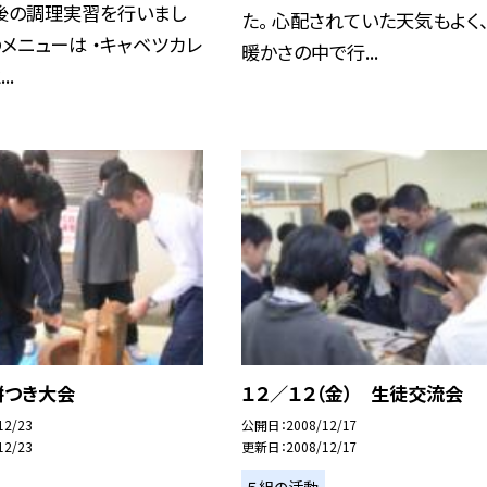
後の調理実習を行いまし
た。 心配されていた天気もよく
のメニューは ・キャベツカレ
暖かさの中で行...
..
 餅つき大会
１２／１２（金） 生徒交流会
12/23
公開日
2008/12/17
12/23
更新日
2008/12/17