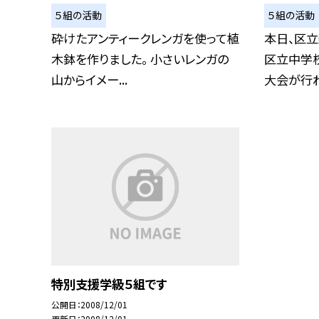
５組の活動
５組の活動
砕けたアンティークレンガを使って植
本日、区
木鉢を作りました。 小さいレンガの
区立中学
山からイメー...
大会が行わ
特別支援学級５組です
公開日
2008/12/01
更新日
2008/12/01