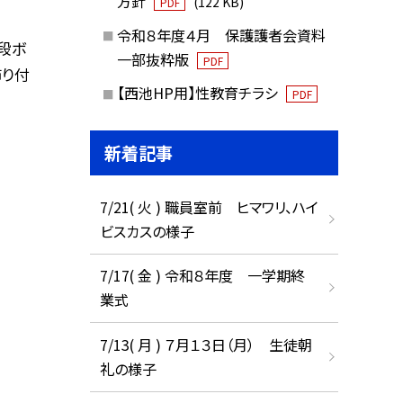
方針
(122 KB)
PDF
令和８年度４月 保護護者会資料
段ボ
一部抜粋版
PDF
飾り付
【西池HP用】性教育チラシ
PDF
新着記事
7/21( 火 ) 職員室前 ヒマワリ、ハイ
ビスカスの様子
7/17( 金 ) 令和８年度 一学期終
業式
7/13( 月 ) ７月１３日（月） 生徒朝
礼の様子