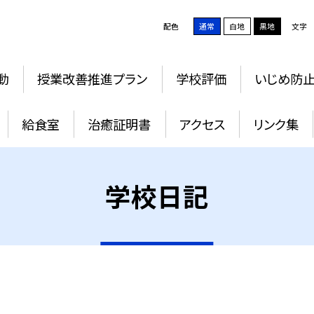
配色
通常
白地
黒地
文字
動
授業改善推進プラン
学校評価
いじめ防
給食室
治癒証明書
アクセス
リンク集
学校日記