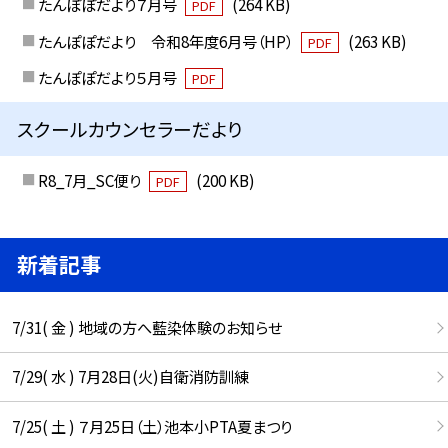
たんぽぽだより７月号
(264 KB)
PDF
たんぽぽだより 令和8年度6月号（HP）
(263 KB)
PDF
たんぽぽだより５月号
PDF
スクールカウンセラーだより
R8_7月_SC便り
(200 KB)
PDF
新着記事
7/31( 金 ) 地域の方へ藍染体験のお知らせ
7/29( 水 ) 7月28日(火)自衛消防訓練
7/25( 土 ) ７月25日（土）池本小PTA夏まつり