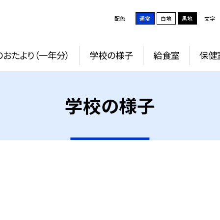
配色
通常
白地
黒地
文字
おたより（一年分）
学校の様子
給食室
保健
学校の様子