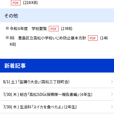
(224 KB)
PDF
その他
令和８年度 学校要覧
(2 MB)
PDF
R8 豊島区立高松小学校いじめ防止基本方針
(146
PDF
KB)
新着記事
8/1( 土 ) 「盆踊り大会」（高松三丁目町会）
7/30( 木 ) 総合「高松SDGs探検隊〜報告書編」（４年生）
7/30( 木 ) 生活科「スイカを食べたよ」（２年生)