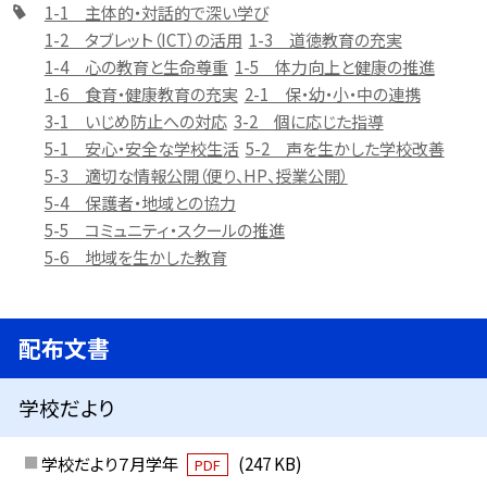
1-1 主体的・対話的で深い学び
1-2 タブレット（ICT）の活用
1-3 道徳教育の充実
1-4 心の教育と生命尊重
1-5 体力向上と健康の推進
1-6 食育・健康教育の充実
2-1 保・幼・小・中の連携
3-1 いじめ防止への対応
3-2 個に応じた指導
5-1 安心・安全な学校生活
5-2 声を生かした学校改善
5-3 適切な情報公開（便り、HP、授業公開）
5-4 保護者・地域との協力
5-5 コミュニティ・スクールの推進
5-6 地域を生かした教育
配布文書
学校だより
学校だより７月学年
(247 KB)
PDF