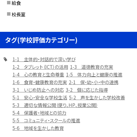
給食
校長室
タグ(学校評価カテゴリー)
1-1 主体的・対話的で深い学び
1-2 タブレット（ICT）の活用
1-3 道徳教育の充実
1-4 心の教育と生命尊重
1-5 体力向上と健康の推進
1-6 食育・健康教育の充実
2-1 保・幼・小・中の連携
3-1 いじめ防止への対応
3-2 個に応じた指導
5-1 安心・安全な学校生活
5-2 声を生かした学校改善
5-3 適切な情報公開（便り、HP、授業公開）
5-4 保護者・地域との協力
5-5 コミュニティ・スクールの推進
5-6 地域を生かした教育