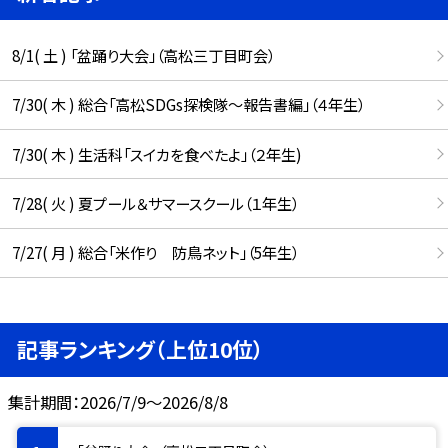
8/1( 土 ) 「盆踊り大会」（高松三丁目町会）
7/30( 木 ) 総合「高松SDGs探検隊〜報告書編」（４年生）
7/30( 木 ) 生活科「スイカを食べたよ」（２年生)
7/28( 火 ) 夏プール＆サマースクール（１年生）
7/27( 月 ) 総合「米作り 防鳥ネット」（5年生）
記事ランキング（上位10位）
集計期間：2026/7/9～2026/8/8