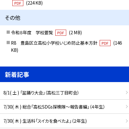
(224 KB)
PDF
その他
令和８年度 学校要覧
(2 MB)
PDF
R8 豊島区立高松小学校いじめ防止基本方針
(146
PDF
KB)
新着記事
8/1( 土 ) 「盆踊り大会」（高松三丁目町会）
7/30( 木 ) 総合「高松SDGs探検隊〜報告書編」（４年生）
7/30( 木 ) 生活科「スイカを食べたよ」（２年生)