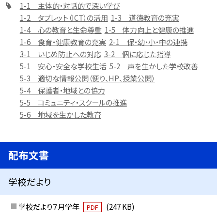
1-1 主体的・対話的で深い学び
1-2 タブレット（ICT）の活用
1-3 道徳教育の充実
1-4 心の教育と生命尊重
1-5 体力向上と健康の推進
1-6 食育・健康教育の充実
2-1 保・幼・小・中の連携
3-1 いじめ防止への対応
3-2 個に応じた指導
5-1 安心・安全な学校生活
5-2 声を生かした学校改善
5-3 適切な情報公開（便り、HP、授業公開）
5-4 保護者・地域との協力
5-5 コミュニティ・スクールの推進
5-6 地域を生かした教育
配布文書
学校だより
学校だより７月学年
(247 KB)
PDF