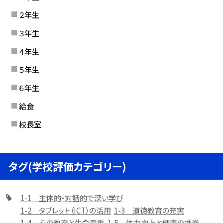
２年生
３年生
４年生
５年生
６年生
給食
校長室
タグ(学校評価カテゴリー)
1-1 主体的・対話的で深い学び
1-2 タブレット（ICT）の活用
1-3 道徳教育の充実
1-4 心の教育と生命尊重
1-5 体力向上と健康の推進