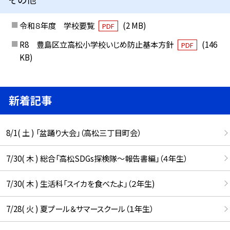
令和８年度 学校要覧
(2 MB)
PDF
R8 豊島区立高松小学校いじめ防止基本方針
(146
PDF
KB)
新着記事
8/1( 土 ) 「盆踊り大会」（高松三丁目町会）
7/30( 木 ) 総合「高松SDGs探検隊〜報告書編」（４年生）
7/30( 木 ) 生活科「スイカを食べたよ」（２年生)
7/28( 火 ) 夏プール＆サマースクール（１年生）