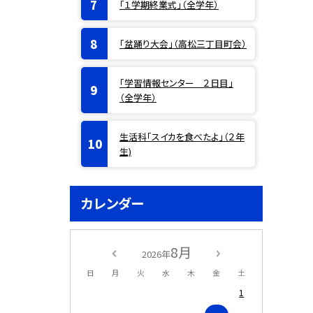
「１学期終業式」（全学年）
「盆踊り大会」（高松三丁目町会）
「学習情報センター ２日目」
（全学年）
生活科「スイカを食べたよ」（２年
生)
カレンダー
8月
2026年
日
月
火
水
木
金
土
1