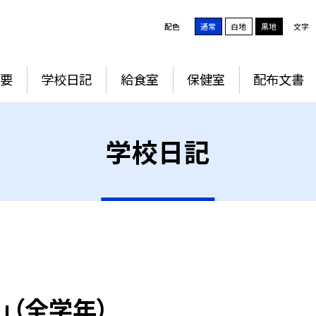
配色
通常
白地
黒地
文字
要
学校日記
給食室
保健室
配布文書
学校日記
」（全学年）