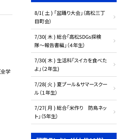
8/1( 土 ) 「盆踊り大会」（高松三丁
目町会）
7/30( 木 ) 総合「高松SDGs探検
隊〜報告書編」（４年生）
7/30( 木 ) 生活科「スイカを食べた
よ」（２年生)
（全学
7/28( 火 ) 夏プール＆サマースクー
ル（１年生）
7/27( 月 ) 総合「米作り 防鳥ネッ
ト」（5年生）