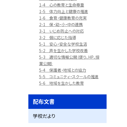
1-4 心の教育と生命尊重
1-5 体力向上と健康の推進
1-6 食育・健康教育の充実
2-1 保・幼・小・中の連携
3-1 いじめ防止への対応
3-2 個に応じた指導
5-1 安心・安全な学校生活
5-2 声を生かした学校改善
5-3 適切な情報公開（便り、HP、授
業公開）
5-4 保護者・地域との協力
5-5 コミュニティ・スクールの推進
5-6 地域を生かした教育
配布文書
学校だより