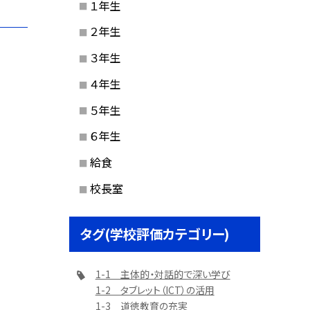
１年生
２年生
３年生
４年生
５年生
６年生
給食
校長室
タグ(学校評価カテゴリー)
1-1 主体的・対話的で深い学び
1-2 タブレット（ICT）の活用
1-3 道徳教育の充実