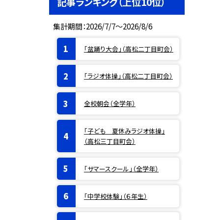
記事ランキング（上位10位）
集計期間：2026/7/7～2026/8/6
「盆踊り大会」（高松二丁目町会）
「ラジオ体操」（高松二丁目町会）
全校朝会（全学年）
「子ども 夏休みラジオ体操」
（高松三丁目町会）
「サマースクール」（全学年）
「中学校体験」（６年生）