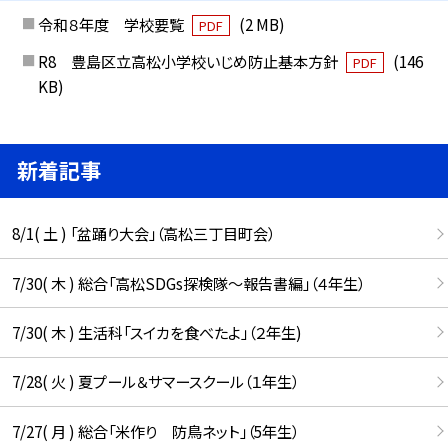
令和８年度 学校要覧
(2 MB)
PDF
R8 豊島区立高松小学校いじめ防止基本方針
(146
PDF
KB)
新着記事
8/1( 土 ) 「盆踊り大会」（高松三丁目町会）
7/30( 木 ) 総合「高松SDGs探検隊〜報告書編」（４年生）
7/30( 木 ) 生活科「スイカを食べたよ」（２年生)
7/28( 火 ) 夏プール＆サマースクール（１年生）
7/27( 月 ) 総合「米作り 防鳥ネット」（5年生）