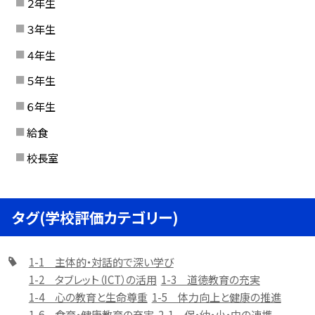
２年生
３年生
４年生
５年生
６年生
給食
校長室
タグ(学校評価カテゴリー)
1-1 主体的・対話的で深い学び
1-2 タブレット（ICT）の活用
1-3 道徳教育の充実
1-4 心の教育と生命尊重
1-5 体力向上と健康の推進
1-6 食育・健康教育の充実
2-1 保・幼・小・中の連携