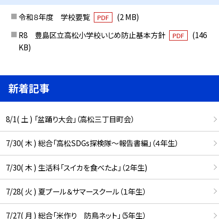
令和８年度 学校要覧
(2 MB)
PDF
R8 豊島区立高松小学校いじめ防止基本方針
(146
PDF
KB)
新着記事
8/1( 土 ) 「盆踊り大会」（高松三丁目町会）
7/30( 木 ) 総合「高松SDGs探検隊〜報告書編」（４年生）
7/30( 木 ) 生活科「スイカを食べたよ」（２年生)
7/28( 火 ) 夏プール＆サマースクール（１年生）
7/27( 月 ) 総合「米作り 防鳥ネット」（5年生）