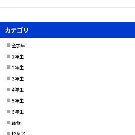
カテゴリ
全学年
１年生
２年生
３年生
４年生
５年生
６年生
給食
校長室