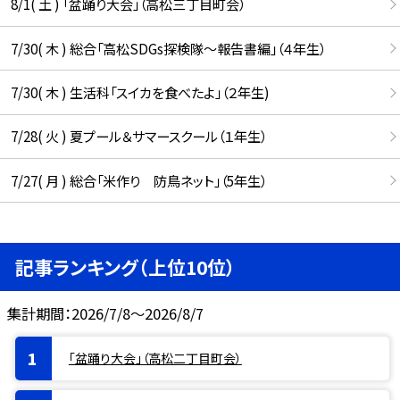
8/1( 土 ) 「盆踊り大会」（高松三丁目町会）
7/30( 木 ) 総合「高松SDGs探検隊〜報告書編」（４年生）
7/30( 木 ) 生活科「スイカを食べたよ」（２年生)
7/28( 火 ) 夏プール＆サマースクール（１年生）
7/27( 月 ) 総合「米作り 防鳥ネット」（5年生）
記事ランキング（上位10位）
集計期間：2026/7/8～2026/8/7
「盆踊り大会」（高松二丁目町会）