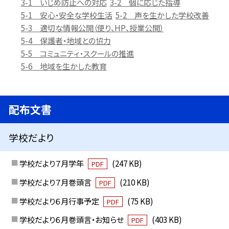
3-1 いじめ防止への対応
3-2 個に応じた指導
5-1 安心・安全な学校生活
5-2 声を生かした学校改善
5-3 適切な情報公開（便り、HP、授業公開）
5-4 保護者・地域との協力
5-5 コミュニティ・スクールの推進
5-6 地域を生かした教育
配布文書
学校だより
学校だより７月学年
(247 KB)
PDF
学校だより７月巻頭言
(210 KB)
PDF
学校だより６月行事予定
(75 KB)
PDF
学校だより６月巻頭言・お知らせ
(403 KB)
PDF