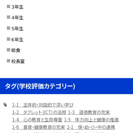
３年生
４年生
５年生
６年生
給食
校長室
タグ(学校評価カテゴリー)
1-1 主体的・対話的で深い学び
1-2 タブレット（ICT）の活用
1-3 道徳教育の充実
1-4 心の教育と生命尊重
1-5 体力向上と健康の推進
1-6 食育・健康教育の充実
2-1 保・幼・小・中の連携