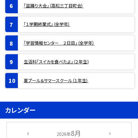
「盆踊り大会」（高松三丁目町会）
「１学期終業式」（全学年）
「学習情報センター ２日目」（全学年）
生活科「スイカを食べたよ」（２年生)
夏プール＆サマースクール（１年生）
カレンダー
8月
2026年