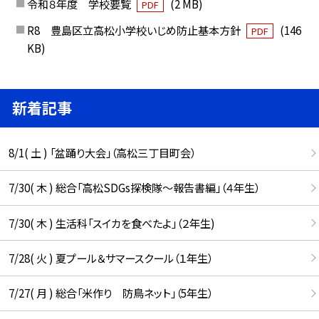
令和８年度 学校要覧
(2 MB)
PDF
R8 豊島区立高松小学校いじめ防止基本方針
(146
PDF
KB)
新着記事
8/1( 土 ) 「盆踊り大会」（高松三丁目町会）
7/30( 木 ) 総合「高松SDGs探検隊〜報告書編」（４年生）
7/30( 木 ) 生活科「スイカを食べたよ」（２年生)
7/28( 火 ) 夏プール＆サマースクール（１年生）
7/27( 月 ) 総合「米作り 防鳥ネット」（5年生）