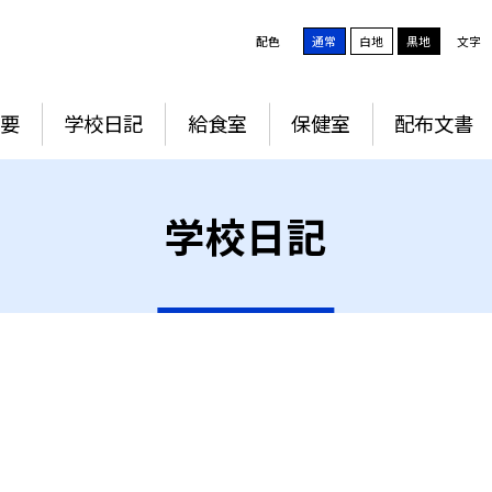
配色
通常
白地
黒地
文字
要
学校日記
給食室
保健室
配布文書
学校日記