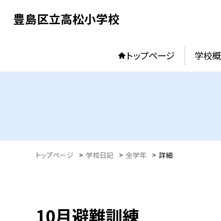
豊島区立高松小学校
トップページ
学校概
トップページ
>
学校日記
>
全学年
>
詳細
10月避難訓練