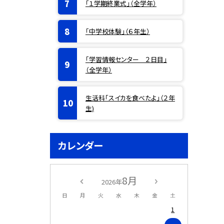
「１学期終業式」（全学年）
「中学校体験」（６年生）
「学習情報センター ２日目」
（全学年）
生活科「スイカを食べたよ」（２年
生)
カレンダー
8月
2026年
日
月
火
水
木
金
土
1