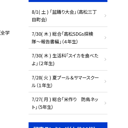
8/1( 土 ) 「盆踊り大会」（高松三丁
目町会）
（全学
7/30( 木 ) 総合「高松SDGs探検
隊〜報告書編」（４年生）
7/30( 木 ) 生活科「スイカを食べた
よ」（２年生)
7/28( 火 ) 夏プール＆サマースクー
ル（１年生）
7/27( 月 ) 総合「米作り 防鳥ネッ
ト」（5年生）