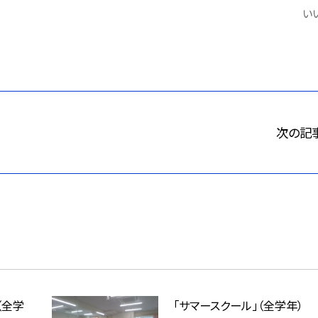
いい
次の記
（全学
「サマースクール」（全学年）