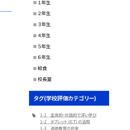
１年生
２年生
３年生
４年生
５年生
６年生
給食
校長室
タグ(学校評価カテゴリー)
1-1 主体的・対話的で深い学び
1-2 タブレット（ICT）の活用
1-3 道徳教育の充実