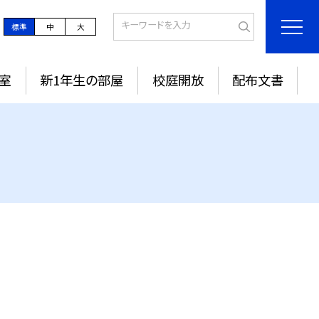
標準
中
大
室
新1年生の部屋
校庭開放
配布文書