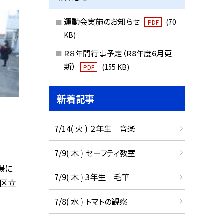
運動会実施のお知らせ
(70
PDF
KB)
R８年間行事予定（R8年度6月更
新）
(155 KB)
PDF
新着記事
7/14( 火 ) ２年生 音楽
7/9( 木 ) セーフティ教室
場に
7/9( 木 ) 3年生 毛筆
橋区立
7/8( 水 ) トマトの観察