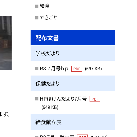
給食
できごと
配布文書
学校だより
R8.７月号ｈｐ
(697 KB)
PDF
保健だより
HPほけんだより7月号
PDF
(649 KB)
まず、
給食献立表
R8.7月 献立表