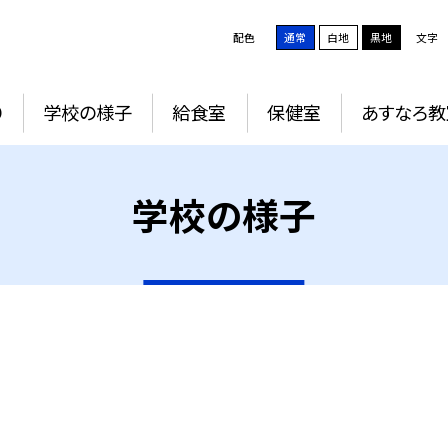
配色
通常
白地
黒地
文字
り
学校の様子
給食室
保健室
あすなろ教
学校の様子