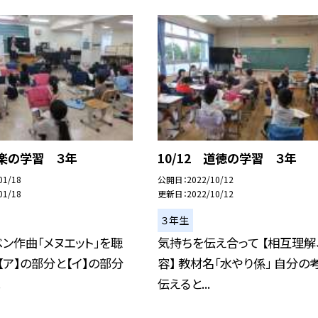
音楽の学習 ３年
10/12 道徳の学習 ３年
01/18
公開日
2022/10/12
01/18
更新日
2022/10/12
３年生
ン作曲「メヌエット」を聴
気持ちを伝え合って 【相互理解
 【ア】の部分と【イ】の部分
容】 教材名「水やり係」 自分の
.
伝えると...