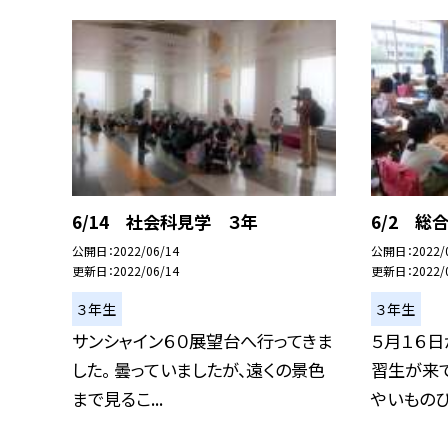
6/14 社会科見学 ３年
6/2 総
公開日
2022/06/14
公開日
2022/
更新日
2022/06/14
更新日
2022/
３年生
３年生
サンシャイン６０展望台へ行ってきま
５月１６日
した。 曇っていましたが、遠くの景色
習生が来て
まで見るこ...
やいものひ.