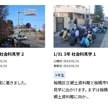
年 社会科見学 ２
1/31 ３年 社会科見学 １
01/31
公開日
2023/01/31
01/31
更新日
2023/01/31
３年生
館に着きました。
板橋区立郷土資料館と板橋市
見学に出かけます。 まずは板
郷土資料館に向か...