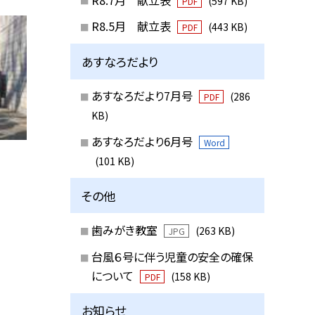
(597 KB)
PDF
R8.5月 献立表
(443 KB)
PDF
あすなろだより
あすなろだより7月号
(286
PDF
KB)
あすなろだより6月号
Word
(101 KB)
その他
歯みがき教室
(263 KB)
JPG
台風６号に伴う児童の安全の確保
について
(158 KB)
PDF
お知らせ