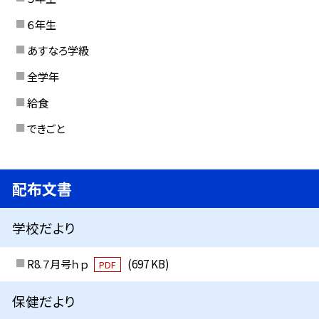
６年生
あすなろ学級
全学年
給食
できごと
配布文書
学校だより
R8.７月号ｈｐ
(697 KB)
PDF
保健だより