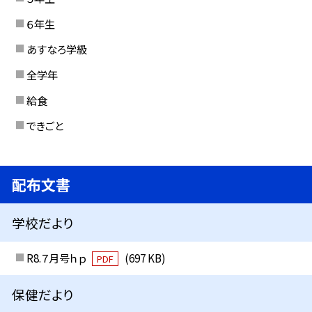
６年生
あすなろ学級
全学年
給食
できごと
配布文書
学校だより
R8.７月号ｈｐ
(697 KB)
PDF
保健だより