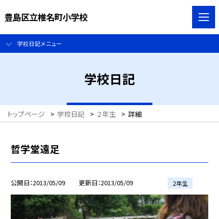
豊島区立椎名町小学校
学校日記メニュー
学校日記
トップページ
>
学校日記
>
２年生
>
詳細
哲学堂遠足
公開日
2013/05/09
更新日
2013/05/09
２年生