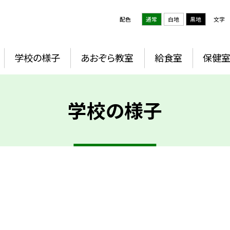
配色
通常
白地
黒地
文字
学校の様子
あおぞら教室
給食室
保健
学校の様子