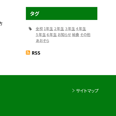
タグ
方
全校
1年生
２年生
３年生
４年生
５年生
６年生
お知らせ
給食
その他
あおぞら
RSS
サイトマップ