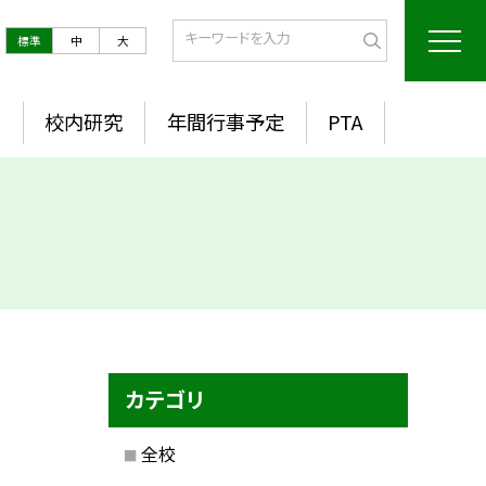
標準
中
大
室
校内研究
年間行事予定
PTA
カテゴリ
全校