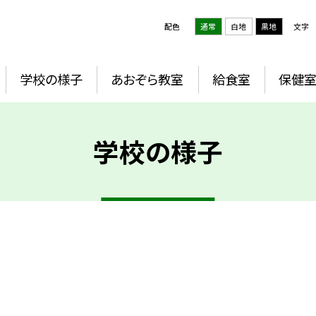
配色
通常
白地
黒地
文字
学校の様子
あおぞら教室
給食室
保健
学校の様子