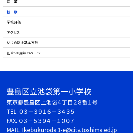
沿 革
校 歌
学校評価
アクセス
いじめ防止基本方針
創立９０周年のページ
豊島区立池袋第一小学校
東京都豊島区上池袋４丁目２８番１号
TEL.
０３－３９１６－３４３５
FAX. ０３－５３９４－１００７
MAIL. Ikebukurodai1-e@city.toshima.ed.jp