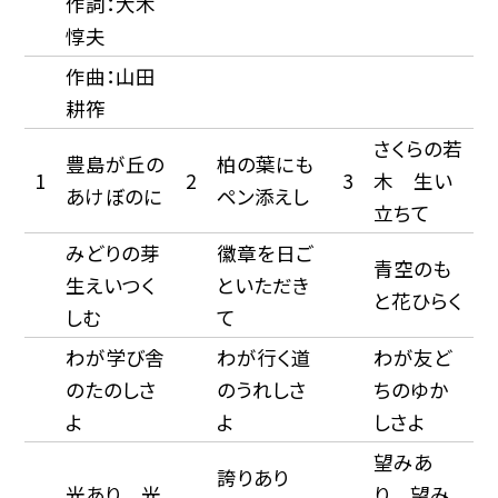
作詞：大木
惇夫
作曲：山田
耕筰
さくらの若
豊島が丘の
柏の葉にも
1
2
3
木 生い
あけぼのに
ペン添えし
立ちて
みどりの芽
徽章を日ご
青空のも
生えいつく
といただき
と花ひらく
しむ
て
わが学び舎
わが行く道
わが友ど
のたのしさ
のうれしさ
ちのゆか
よ
よ
しさよ
望みあ
誇りあり
光あり 光
り 望み