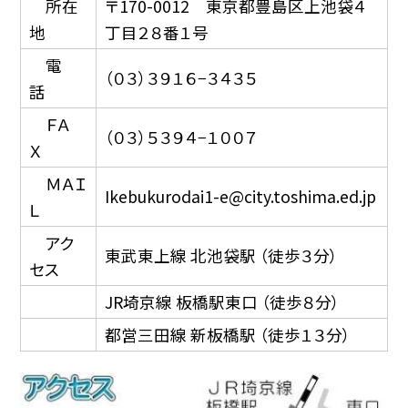
所在
〒170-0012 東京都豊島区上池袋４
地
丁目２８番１号
電
（０３）３９１６−３４３５
話
ＦＡ
（０３）５３９４−１００７
Ｘ
ＭＡＩ
Ikebukurodai1-e@city.toshima.ed.jp
Ｌ
アク
東武東上線 北池袋駅 （徒歩３分）
セス
JR埼京線 板橋駅東口 （徒歩８分）
都営三田線 新板橋駅 （徒歩１３分）