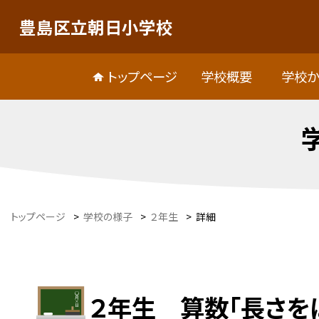
豊島区立朝日小学校
トップページ
学校概要
学校か
トップページ
>
学校の様子
>
２年生
>
詳細
２年生 算数「長さを