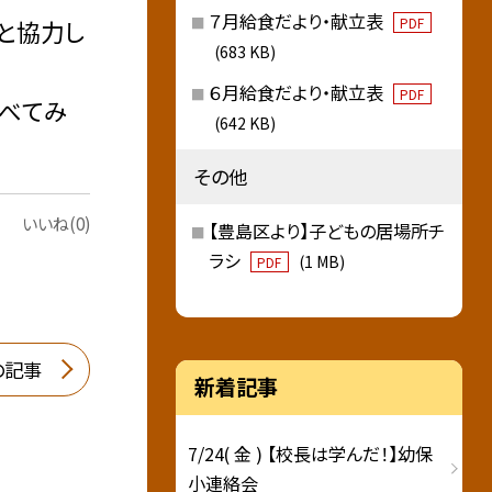
７月給食だより・献立表
PDF
達と協力し
(683 KB)
６月給食だより・献立表
PDF
調べてみ
(642 KB)
その他
いいね(0)
【豊島区より】子どもの居場所チ
ラシ
(1 MB)
PDF
の記事
新着記事
7/24( 金 ) 【校長は学んだ！】幼保
小連絡会