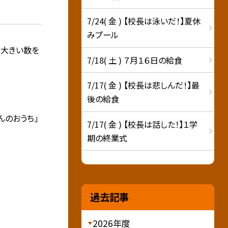
7/24( 金 ) 【校長は泳いだ！】夏休
みプール
り大きい数を
7/18( 土 ) ７月１６日の給食
7/17( 金 ) 【校長は悲しんだ！】最
後の給食
んのおうち」
7/17( 金 ) 【校長は話した！】１学
期の終業式
過去記事
2026年度