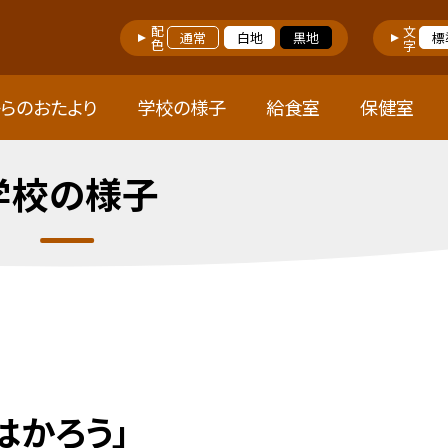
配色
文字
通常
白地
黒地
標
らのおたより
学校の様子
給食室
保健室
学校の様子
はかろう」