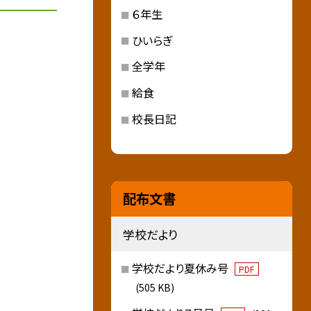
６年生
ひいらぎ
全学年
給食
校長日記
配布文書
学校だより
学校だより夏休み号
PDF
(505 KB)