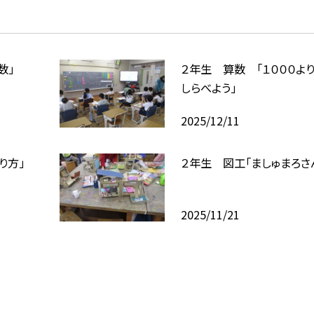
数」
２年生 算数 「１０００よ
しらべよう」
2025/12/11
り方」
２年生 図工「ましゅまろさ
2025/11/21