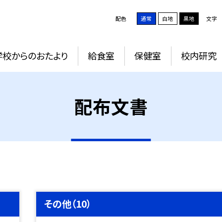
配色
通常
白地
黒地
文字
学校からのおたより
給食室
保健室
校内研究
配布文書
その他（10）