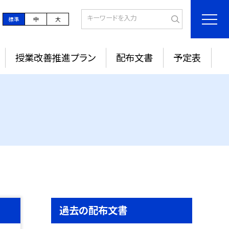
標準
中
大
授業改善推進プラン
配布文書
予定表
過去の配布文書