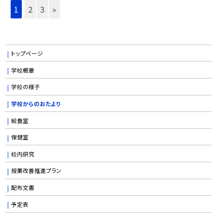
1
2
3
»
トップページ
学校概要
学校の様子
学校からのおたより
給食室
保健室
校内研究
授業改善推進プラン
配布文書
予定表